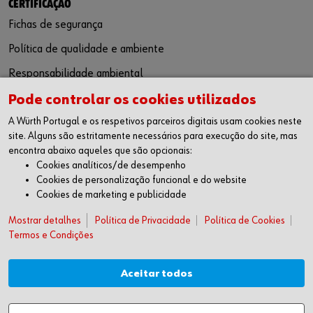
CERTIFICAÇÃO
Fichas de segurança
Política de qualidade e ambiente
Responsabilidade ambiental
Pode controlar os cookies utilizados
SIGA-NOS
A Würth Portugal e os respetivos parceiros digitais usam cookies neste
Facebook
site. Alguns são estritamente necessários para execução do site, mas
Instagram
encontra abaixo aqueles que são opcionais:
LinkedIn
Cookies analíticos/de desempenho
Youtube
Cookies de personalização funcional e do website
Cookies de marketing e publicidade
WÜRTH APP
Mostrar detalhes
Política de Privacidade
Política de Cookies
Google Android
Termos e Condições
Apple iOS
SUGESTÕES
Aceitar todos
Livro de Reclamações