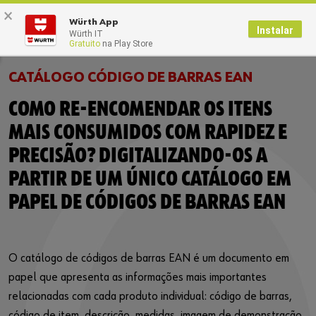
×
0
Würth App
Instalar
Würth IT
Gratuito
na Play Store
CATÁLOGO CÓDIGO DE BARRAS EAN
COMO RE-ENCOMENDAR OS ITENS
MAIS CONSUMIDOS COM RAPIDEZ E
PRECISÃO? DIGITALIZANDO-OS A
PARTIR DE UM ÚNICO CATÁLOGO EM
PAPEL DE CÓDIGOS DE BARRAS EAN
O catálogo de códigos de barras EAN é um documento em
papel que apresenta as informações mais importantes
relacionadas com cada produto individual: código de barras,
código de item, descrição, medidas, imagem de demonstração