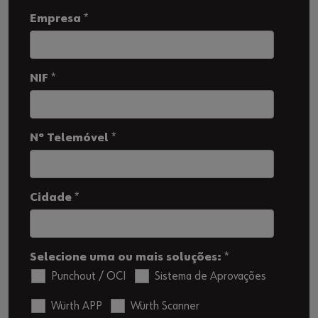
Empresa
*
NIF
*
Nº Telemóvel
*
Cidade
*
Selecione uma ou mais soluções:
*
Punchout / OCI
Sistema de Aprovações
Würth APP
Würth Scanner