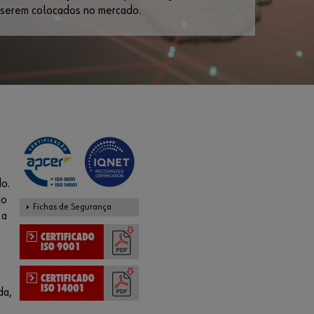
 serem colocados no mercado.
Número de
Parceiro
Palavra-
passe
Não me lembro
o.
da palava-
do
passe
Fichas de Segurança
 a
Memorizar
início de
sessão
Iniciar
da,
Sessão