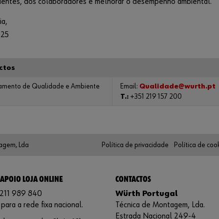
lientes, dos colaboradores e melhorar o desempenho ambiental.
ia,
025
ctos
amento de Qualidade e Ambiente
Email:
Qualidade@wurth.pt
T.:
+351 219 157 200
agem, Lda
Política de privacidade
Política de coo
 APOIO LOJA ONLINE
CONTACTOS
 211 989 840
Würth Portugal
ara a rede fixa nacional.
Técnica de Montagem, Lda.
Estrada Nacional 249-4