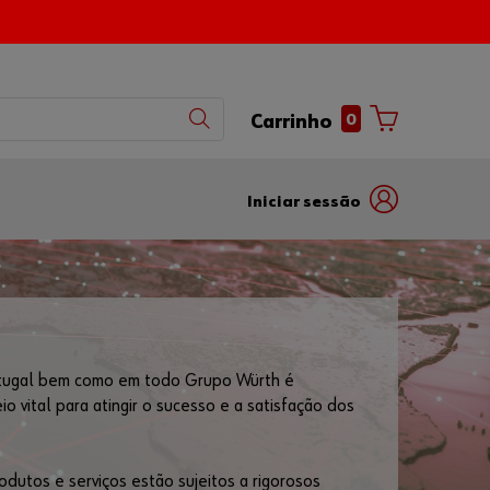
0
Carrinho
Iniciar sessão
com
com
nome
número
de
de
utilizador
parceiro
tugal bem como em todo Grupo Würth é
vital para atingir o sucesso e a satisfação dos
Número de
Cliente
dutos e serviços estão sujeitos a rigorosos