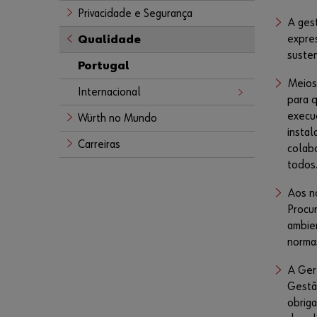
Privacidade e Segurança
A ges
expres
Qualidade
susten
Portugal
Meios
Internacional
para 
execu
Würth no Mundo
instal
Carreiras
colab
todos
Aos n
Procu
ambie
normas
A Ger
Gestã
obriga