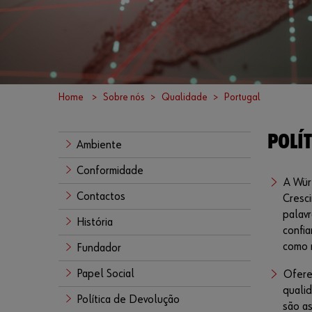
Home
Sobre nós
Qualidade
Portugal
POLÍ
Ambiente
Conformidade
A Wür
Contactos
Cresci
palavr
História
confia
como 
Fundador
Papel Social
Ofere
qualid
Política de Devolução
são as