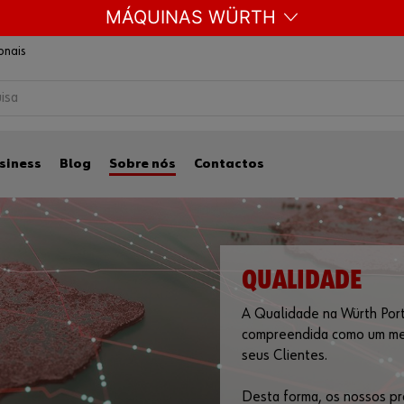
MÁQUINAS WÜRTH
ionais
siness
Blog
Sobre nós
Contactos
QUALIDADE
A Qualidade na Würth Por
compreendida como um meio 
seus Clientes.
Desta forma, os nossos pro