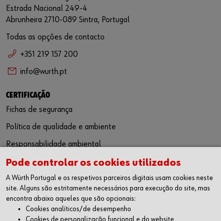
Estrada Nacional 249-4
Abrunheira 2710-089 Sintra, Portugal
Todas as opções de contacto
+351 219 157 200
info@wurth.pt
CERTIFICAÇÃO
Fichas de segurança
Política de qualidade e ambiente
Responsabilidade ambiental
Pode controlar os cookies utilizados
SIGA-NOS
A Würth Portugal e os respetivos parceiros digitais usam cookies neste
Facebook
site. Alguns são estritamente necessários para execução do site, mas
Instagram
encontra abaixo aqueles que são opcionais:
LinkedIn
Cookies analíticos/de desempenho
Youtube
Cookies de personalização funcional e do website