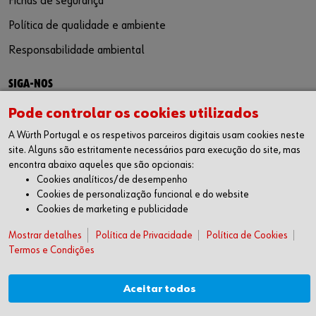
Fichas de segurança
Política de qualidade e ambiente
Responsabilidade ambiental
SIGA-NOS
Facebook
Pode controlar os cookies utilizados
Instagram
A Würth Portugal e os respetivos parceiros digitais usam cookies neste
LinkedIn
site. Alguns são estritamente necessários para execução do site, mas
Youtube
encontra abaixo aqueles que são opcionais:
WÜRTH APP
Cookies analíticos/de desempenho
Cookies de personalização funcional e do website
Google Android
Cookies de marketing e publicidade
Apple iOS
Mostrar detalhes
Política de Privacidade
Política de Cookies
SUGESTÕES
Termos e Condições
Livro de Reclamações
Aceitar todos