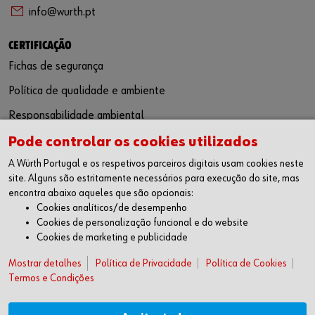
info@wurth.pt
CERTIFICAÇÃO
Fichas de segurança
Política de qualidade e ambiente
Responsabilidade ambiental
Pode controlar os cookies utilizados
SIGA-NOS
A Würth Portugal e os respetivos parceiros digitais usam cookies neste
Facebook
site. Alguns são estritamente necessários para execução do site, mas
Instagram
encontra abaixo aqueles que são opcionais:
LinkedIn
Cookies analíticos/de desempenho
Youtube
Cookies de personalização funcional e do website
Cookies de marketing e publicidade
WÜRTH APP
Google Android
Mostrar detalhes
Política de Privacidade
Política de Cookies
Termos e Condições
Apple iOS
SUGESTÕES