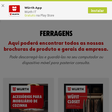
×
0
Würth App
Instalar
Würth IT
Gratuito
na Play Store
Home
Serviços
Brochuras Temáticas
Ferragens
FERRAGENS
Aqui poderá encontrar todos as nossas
brochuras de produto e gerais da empresa.
Pode descarregá-las e guardá-las no seu computador ou
dispositivo móvel para posterior consulta.