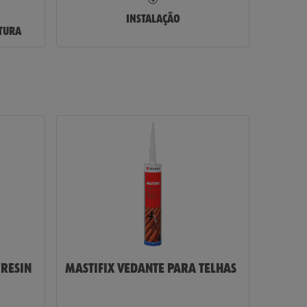
INSTALAÇÃO
TURA
Número de
Parceiro
Palavra-
passe
Não me lembro
da palava-
passe
Memorizar
início de
sessão
IRESIN
MASTIFIX VEDANTE PARA TELHAS
Iniciar
Sessão