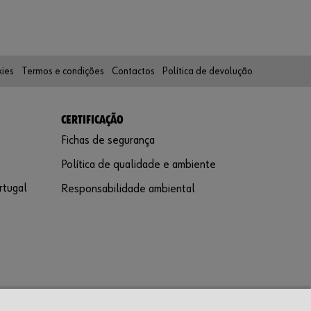
kies
Termos e condições
Contactos
Política de devolução
CERTIFICAÇÃO
Fichas de segurança
Política de qualidade e ambiente
rtugal
Responsabilidade ambiental