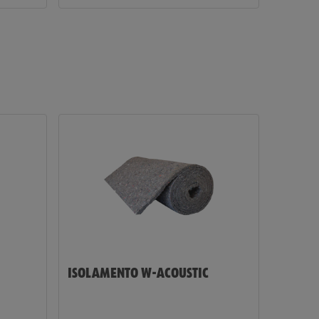
Quer
registar-se
na Loja
Online?
Três simples
passos para se
registar e
utilizar todas
as funções
oferecidas
pela loja
online.
ISOLAMENTO W-ACOUSTIC
Apenas
para
clientes