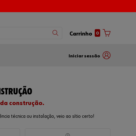
0
Carrinho
Iniciar sessão
com
com
nome
número
de
de
NSTRUÇÃO
utilizador
parceiro
 da construção.
ia técnica ou instalação, veio ao sítio certo!
Número de
Cliente