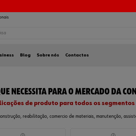
MÁQUINAS WÜRTH
ionais
siness
Blog
Sobre nós
Contactos
QUE NECESSITA PARA O MERCADO DA CO
licações de produto para todos os segmentos
strução, reabilitação, comercio de materiais, manutenção, assistênc