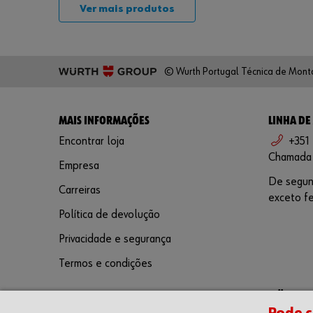
Ver mais produtos
© Wurth Portugal Técnica de Mont
MAIS INFORMAÇÕES
LINHA DE
Encontrar loja
+351
Chamada p
Empresa
De segund
Carreiras
exceto fe
Política de devolução
Privacidade e segurança
Termos e condições
SIGA-NOS
WÜRTH A