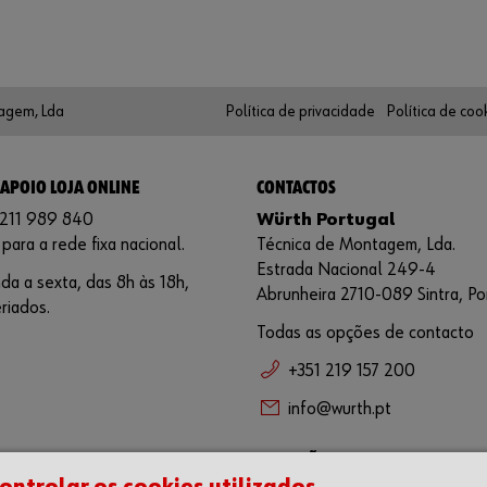
agem, Lda
Política de privacidade
Política de coo
 APOIO LOJA ONLINE
CONTACTOS
 211 989 840
Würth Portugal
ara a rede fixa nacional.
Técnica de Montagem, Lda.
Estrada Nacional 249-4
a a sexta, das 8h às 18h,
Abrunheira 2710-089 Sintra, Po
riados.
Todas as opções de contacto
+351 219 157 200
info@wurth.pt
PP
SUGESTÕES