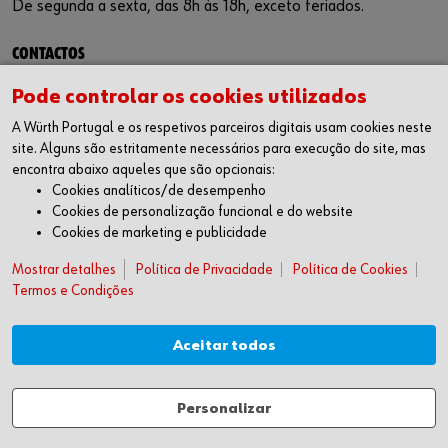
De segunda a sexta, das 8h às 18h, exceto feriados.
CONTACTOS
Würth Portugal
Pode controlar os cookies utilizados
Técnica de Montagem, Lda.
A Würth Portugal e os respetivos parceiros digitais usam cookies neste
Estrada Nacional 249-4
site. Alguns são estritamente necessários para execução do site, mas
Abrunheira 2710-089 Sintra, Portugal
encontra abaixo aqueles que são opcionais:
Todas as opções de contacto
Cookies analíticos/de desempenho
Cookies de personalização funcional e do website
+351 219 157 200
Cookies de marketing e publicidade
info@wurth.pt
Mostrar detalhes
Política de Privacidade
Política de Cookies
Termos e Condições
CERTIFICAÇÃO
Fichas de segurança
Aceitar todos
Política de qualidade e ambiente
Responsabilidade ambiental
Personalizar