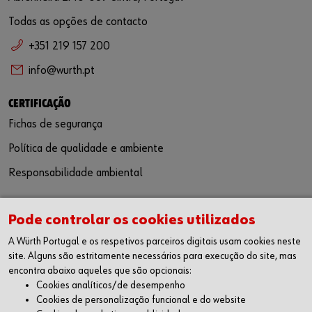
Todas as opções de contacto
+351 219 157 200
info@wurth.pt
CERTIFICAÇÃO
Fichas de segurança
Política de qualidade e ambiente
Responsabilidade ambiental
SIGA-NOS
Pode controlar os cookies utilizados
Facebook
A Würth Portugal e os respetivos parceiros digitais usam cookies neste
Instagram
site. Alguns são estritamente necessários para execução do site, mas
LinkedIn
encontra abaixo aqueles que são opcionais:
Youtube
Cookies analíticos/de desempenho
WÜRTH APP
Cookies de personalização funcional e do website