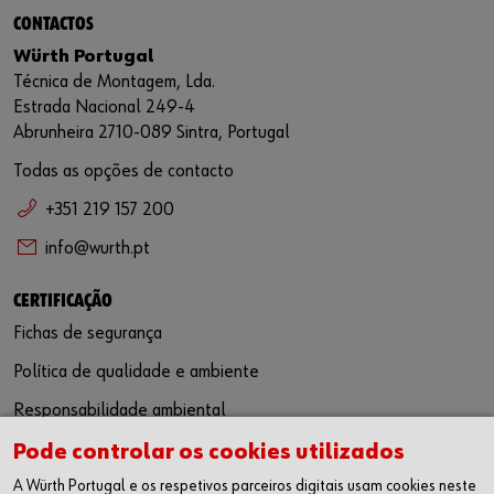
CONTACTOS
Würth Portugal
Técnica de Montagem, Lda.
Estrada Nacional 249-4
Abrunheira 2710-089 Sintra, Portugal
Todas as opções de contacto
+351 219 157 200
info@wurth.pt
CERTIFICAÇÃO
Fichas de segurança
Política de qualidade e ambiente
Responsabilidade ambiental
Pode controlar os cookies utilizados
SIGA-NOS
A Würth Portugal e os respetivos parceiros digitais usam cookies neste