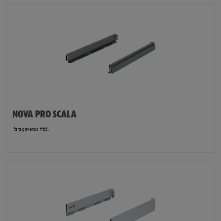
NOVA PRO SCALA
Para gavetas H63.