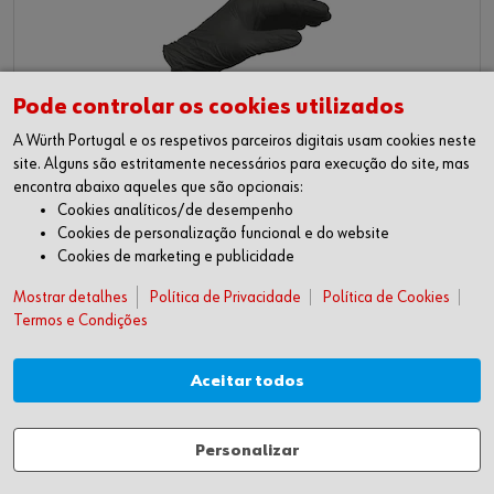
Pode controlar os cookies utilizados
A Würth Portugal e os respetivos parceiros digitais usam cookies neste
site. Alguns são estritamente necessários para execução do site, mas
LUVAS DE PROTEÇÃO DESCARTÁVEIS
encontra abaixo aqueles que são opcionais:
Cookies analíticos/de desempenho
Proteção no manuseamento de produtos químicos e/ou contaminantes presentes na
limpeza.
Cookies de personalização funcional e do website
Cookies de marketing e publicidade
Mostrar detalhes
Política de Privacidade
Política de Cookies
Termos e Condições
Aceitar todos
Personalizar