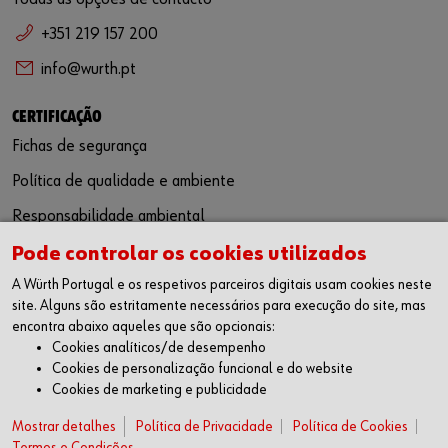
+351 219 157 200
info@wurth.pt
CERTIFICAÇÃO
Fichas de segurança
Política de qualidade e ambiente
Responsabilidade ambiental
Pode controlar os cookies utilizados
SIGA-NOS
A Würth Portugal e os respetivos parceiros digitais usam cookies neste
Facebook
site. Alguns são estritamente necessários para execução do site, mas
Instagram
encontra abaixo aqueles que são opcionais:
LinkedIn
Cookies analíticos/de desempenho
Youtube
Cookies de personalização funcional e do website
Cookies de marketing e publicidade
WÜRTH APP
Mostrar detalhes
Google Android
Política de Privacidade
Política de Cookies
Termos e Condições