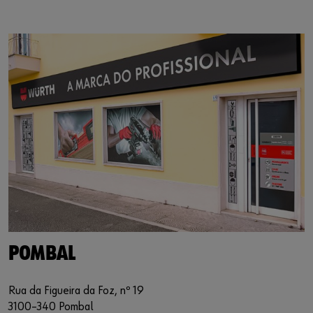
https://www.google.de/maps/?q=39.914039,-8.636054
POMBAL
Rua da Figueira da Foz, nº 19
3100–340 Pombal