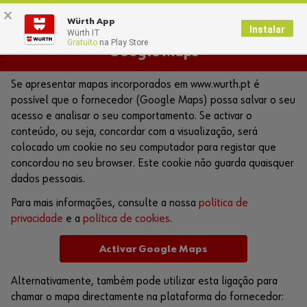
×
0
Würth App
Instalar
Würth IT
Gratuito
na Play Store
Google Maps
Se apresentar mapas incorporados em www.wurth.pt é
possível que o fornecedor (Google Maps) possa salvar o seu
acesso e analisar o seu comportamento. Se activar o
conteúdo, ou seja, concordar com a visualização, será
colocado um cookie no seu computador para registar que
concordou no seu browser. Este cookie não guarda quaisquer
dados pessoais.
Para mais informações, consulte a nossa
política de
privacidade
e a
política de cookies
.
Activar Google Maps
Alternativamente, também pode utilizar esta ligação para
chamar o mapa directamente na plataforma do fornecedor: