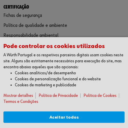
CERTIFICAÇÃO
Fichas de segurança
Política de qualidade e ambiente
Responsabilidade ambiental
Pode controlar os cookies utilizados
SIGA-NOS
A Würth Portugal e os respetivos parceiros digitais usam cookies neste
Facebook
site. Alguns são estritamente necessários para execução do site, mas
Instagram
encontra abaixo aqueles que são opcionais:
LinkedIn
Cookies analíticos/de desempenho
Youtube
Cookies de personalização funcional e do website
Cookies de marketing e publicidade
WÜRTH APP
Google Android
Mostrar detalhes
Política de Privacidade
Política de Cookies
Termos e Condições
Apple iOS
SUGESTÕES
Aceitar todos
Livro de Reclamações