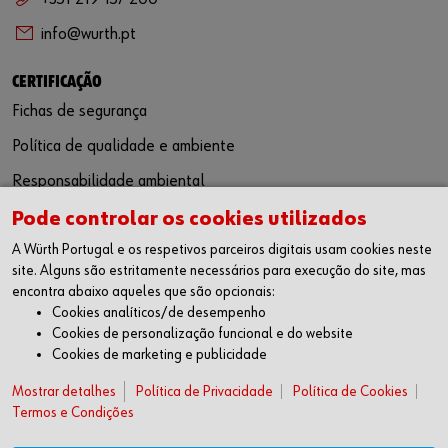
info@wurth.pt
CERTIFICAÇÃO
Fichas de segurança
Política de qualidade e ambiente
Responsabilidade ambiental
Pode controlar os cookies utilizados
SIGA-NOS
A Würth Portugal e os respetivos parceiros digitais usam cookies neste
Facebook
site. Alguns são estritamente necessários para execução do site, mas
Instagram
encontra abaixo aqueles que são opcionais:
LinkedIn
Cookies analíticos/de desempenho
Youtube
Cookies de personalização funcional e do website
Cookies de marketing e publicidade
WÜRTH APP
Mostrar detalhes
Google Android
Política de Privacidade
Política de Cookies
Termos e Condições
Apple iOS