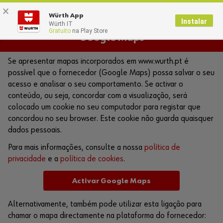
×
0
Würth App
Instalar
Würth IT
Gratuito
na Play Store
Google Maps
Se apresentar mapas incorporados em www.wurth.pt é
possível que o fornecedor (Google Maps) possa salvar o seu
acesso e analisar o seu comportamento. Se activar o
conteúdo, ou seja, concordar com a visualização, será
colocado um cookie no seu computador para registar que
concordou no seu browser. Este cookie não guarda quaisquer
dados pessoais.
Para mais informações, consulte a nossa
política de
privacidade
e a
política de cookies
.
Activar Google Maps
Alternativamente, também pode utilizar esta ligação para
chamar o mapa directamente na plataforma do fornecedor: