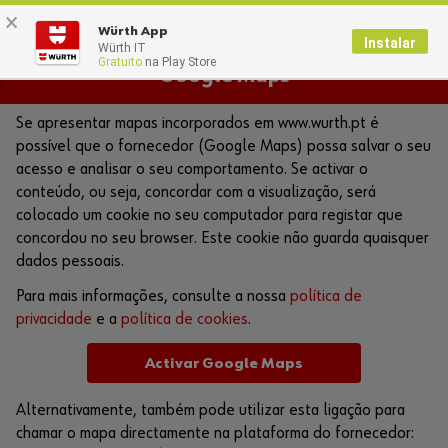
×
0
Würth App
Instalar
Würth IT
Gratuito
na Play Store
Google Maps
Se apresentar mapas incorporados em www.wurth.pt é
possível que o fornecedor (Google Maps) possa salvar o seu
acesso e analisar o seu comportamento. Se activar o
conteúdo, ou seja, concordar com a visualização, será
colocado um cookie no seu computador para registar que
concordou no seu browser. Este cookie não guarda quaisquer
dados pessoais.
Para mais informações, consulte a nossa
política de
privacidade
e a
política de cookies
.
Activar Google Maps
Alternativamente, também pode utilizar esta ligação para
chamar o mapa directamente na plataforma do fornecedor: