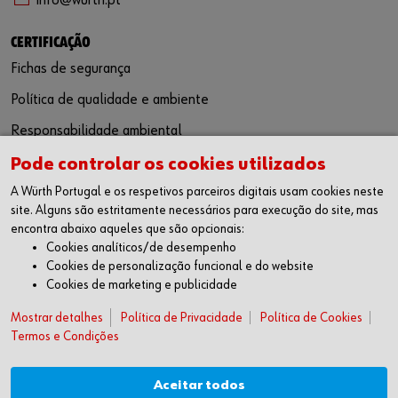
info@wurth.pt
CERTIFICAÇÃO
Fichas de segurança
Política de qualidade e ambiente
Responsabilidade ambiental
Pode controlar os cookies utilizados
SIGA-NOS
A Würth Portugal e os respetivos parceiros digitais usam cookies neste
Facebook
site. Alguns são estritamente necessários para execução do site, mas
Instagram
encontra abaixo aqueles que são opcionais:
LinkedIn
Cookies analíticos/de desempenho
Youtube
Cookies de personalização funcional e do website
Cookies de marketing e publicidade
WÜRTH APP
Google Android
Mostrar detalhes
Política de Privacidade
Política de Cookies
Termos e Condições
Apple iOS
SUGESTÕES
Aceitar todos
Livro de Reclamações