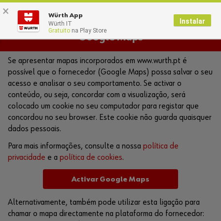
×
0
Würth App
Instalar
Würth IT
Gratuito
na Play Store
Google Maps
Se apresentar mapas incorporados em www.wurth.pt é
possível que o fornecedor (Google Maps) possa salvar o seu
acesso e analisar o seu comportamento. Se activar o
conteúdo, ou seja, concordar com a visualização, será
colocado um cookie no seu computador para registar que
concordou no seu browser. Este cookie não guarda quaisquer
dados pessoais.
Para mais informações, consulte a nossa
política de
privacidade
e a
política de cookies
.
Activar Google Maps
Alternativamente, também pode utilizar esta ligação para
chamar o mapa directamente na plataforma do fornecedor: