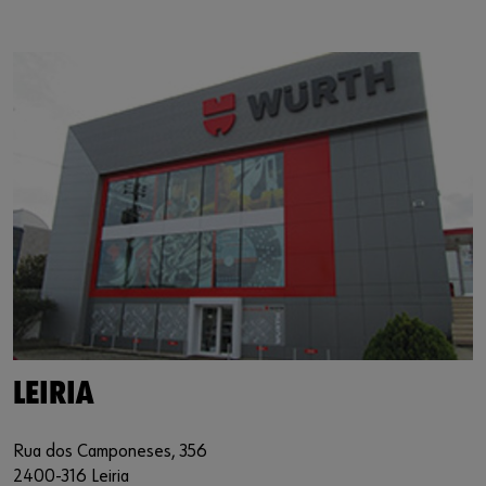
https://www.google.de/maps/?q=39.762991,-8.786618
LEIRIA
Rua dos Camponeses, 356
2400-316 Leiria