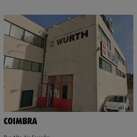
https://www.google.de/maps/?q=40.246602,-8.440808
COIMBRA