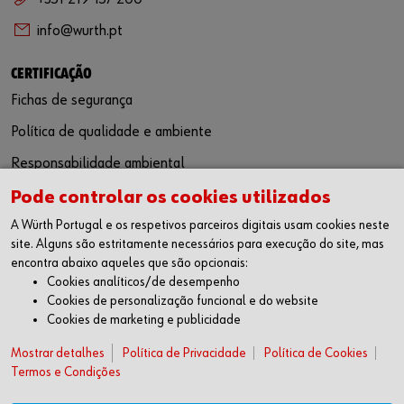
info@wurth.pt
CERTIFICAÇÃO
Fichas de segurança
Política de qualidade e ambiente
Responsabilidade ambiental
Pode controlar os cookies utilizados
SIGA-NOS
A Würth Portugal e os respetivos parceiros digitais usam cookies neste
Facebook
site. Alguns são estritamente necessários para execução do site, mas
Instagram
encontra abaixo aqueles que são opcionais:
LinkedIn
Cookies analíticos/de desempenho
Youtube
Cookies de personalização funcional e do website
Cookies de marketing e publicidade
WÜRTH APP
Mostrar detalhes
Google Android
Política de Privacidade
Política de Cookies
Termos e Condições
Apple iOS