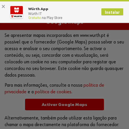
×
0
Würth App
Instalar
Würth IT
Gratuito
na Play Store
Google Maps
Se apresentar mapas incorporados em www.wurth.pt é
possível que o fornecedor (Google Maps) possa salvar o seu
acesso e analisar o seu comportamento. Se activar o
conteúdo, ou seja, concordar com a visualização, será
colocado um cookie no seu computador para registar que
concordou no seu browser. Este cookie não guarda quaisquer
dados pessoais.
Para mais informações, consulte a nossa
política de
privacidade
e a
política de cookies
.
Activar Google Maps
Alternativamente, também pode utilizar esta ligação para
chamar o mapa directamente na plataforma do fornecedor: