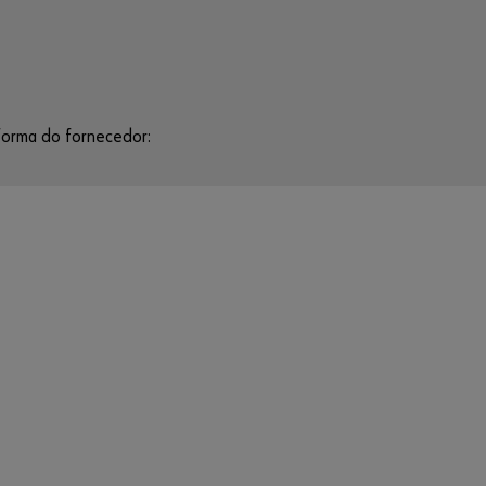
Número de
Parceiro
forma do fornecedor:
Palavra-
passe
Não me lembro
da palava-
passe
Memorizar
início de
sessão
Iniciar
Sessão