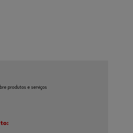
Quer
registar-se
na Loja
Online?
Três simples
passos para se
registar e
utilizar todas
as funções
re produtos e serviços
oferecidas
pela loja
online.
Apenas
para
to:
clientes