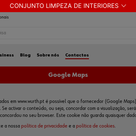
ionais
CONJUNTO LIMPEZA DE INTERIORES
siness
Blog
Sobre nós
Contactos
Google Maps
ados em www.wurth.pt é possível que o fornecedor (Google Maps)
 Se activar o conteúdo, ou seja, concordar com a visualização, se
 concordou no seu browser. Este cookie não guarda quaisquer dado
te a nossa
política de privacidade
e a
política de cookies
.