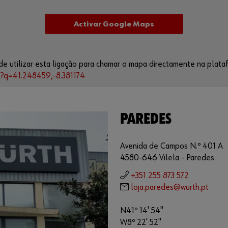
Activar Google Maps
e utilizar esta ligação para chamar o mapa directamente na plata
/?q=41.248459,-8.381174
PAREDES
Avenida de Campos N.º 401 A
4580-646 Vilela - Paredes
+351 255 873 572
loja.paredes@wurth.pt
N41º 14' 54"
W8º 22' 52"