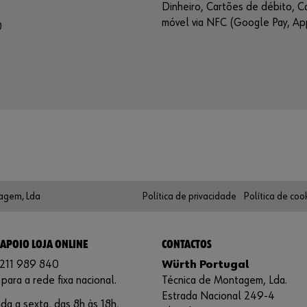
Dinheiro, Cartões de débito, C
móvel via NFC (Google Pay, App
0
agem, Lda
Política de privacidade
Política de coo
 APOIO LOJA ONLINE
CONTACTOS
 211 989 840
Würth Portugal
ara a rede fixa nacional.
Técnica de Montagem, Lda.
Estrada Nacional 249-4
a a sexta, das 8h às 18h,