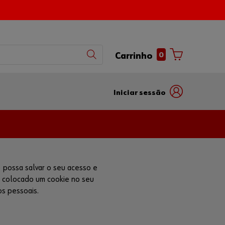
0
Carrinho
Iniciar sessão
com
com
nome
número
de
de
utilizador
parceiro
 possa salvar o seu acesso e
rá colocado um cookie no seu
s pessoais.
Número de
Cliente