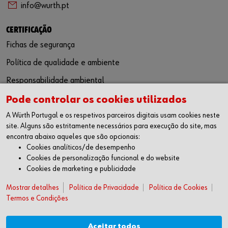
info@wurth.pt
CERTIFICAÇÃO
Fichas de segurança
Política de qualidade e ambiente
Responsabilidade ambiental
Pode controlar os cookies utilizados
SIGA-NOS
A Würth Portugal e os respetivos parceiros digitais usam cookies neste
Facebook
site. Alguns são estritamente necessários para execução do site, mas
Instagram
encontra abaixo aqueles que são opcionais:
LinkedIn
Cookies analíticos/de desempenho
Youtube
Cookies de personalização funcional e do website
Cookies de marketing e publicidade
WÜRTH APP
Mostrar detalhes
Google Android
Política de Privacidade
Política de Cookies
Termos e Condições
Apple iOS
SUGESTÕES
Aceitar todos