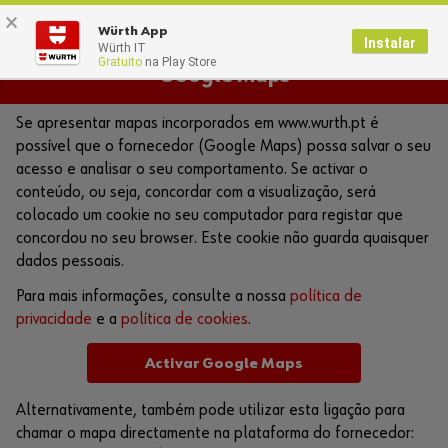
×
0
Würth App
Instalar
Würth IT
Gratuito
na Play Store
Google Maps
Se apresentar mapas incorporados em www.wurth.pt é
possível que o fornecedor (Google Maps) possa salvar o seu
acesso e analisar o seu comportamento. Se activar o
conteúdo, ou seja, concordar com a visualização, será
colocado um cookie no seu computador para registar que
concordou no seu browser. Este cookie não guarda quaisquer
dados pessoais.
Para mais informações, consulte a nossa
política de
privacidade
e a
política de cookies
.
Activar Google Maps
Alternativamente, também pode utilizar esta ligação para
chamar o mapa directamente na plataforma do fornecedor: