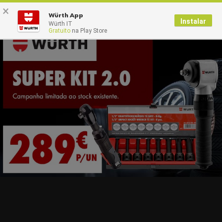
×
0
Würth App
Instalar
Würth IT
Gratuito
na Play Store