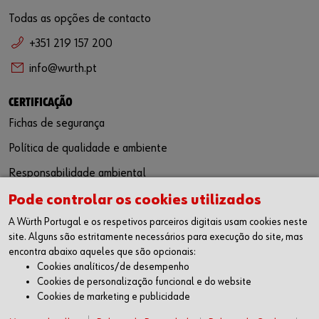
Todas as opções de contacto
+351 219 157 200
info@wurth.pt
CERTIFICAÇÃO
Fichas de segurança
Política de qualidade e ambiente
Responsabilidade ambiental
Pode controlar os cookies utilizados
SIGA-NOS
A Würth Portugal e os respetivos parceiros digitais usam cookies neste
Facebook
site. Alguns são estritamente necessários para execução do site, mas
Instagram
encontra abaixo aqueles que são opcionais:
LinkedIn
Cookies analíticos/de desempenho
Youtube
Cookies de personalização funcional e do website
Cookies de marketing e publicidade
WÜRTH APP