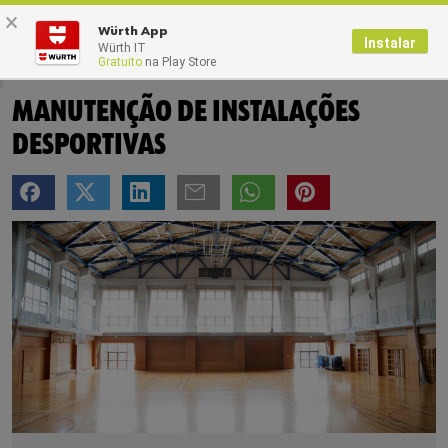
×
0
Würth App
Instalar
Würth IT
Gratuito
na Play Store
Home
Blog
MANUTENÇÃO DE INSTALAÇÕES
DESPORTIVAS