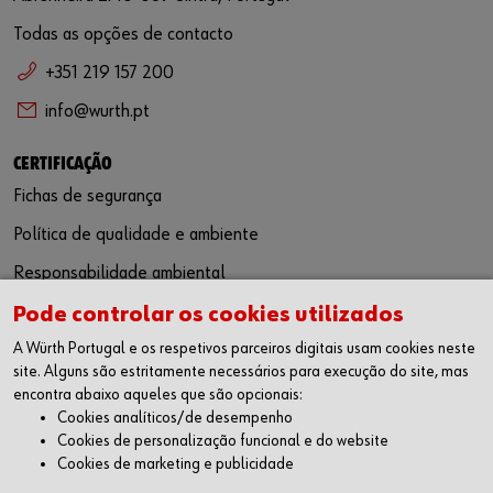
Todas as opções de contacto
+351 219 157 200
info@wurth.pt
CERTIFICAÇÃO
Fichas de segurança
Política de qualidade e ambiente
Responsabilidade ambiental
Pode controlar os cookies utilizados
SIGA-NOS
A Würth Portugal e os respetivos parceiros digitais usam cookies neste
Facebook
site. Alguns são estritamente necessários para execução do site, mas
Instagram
encontra abaixo aqueles que são opcionais:
LinkedIn
Cookies analíticos/de desempenho
Youtube
Cookies de personalização funcional e do website
Cookies de marketing e publicidade
WÜRTH APP