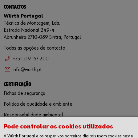
CONTACTOS
Würth Portugal
Técnica de Montagem, Lda.
Estrada Nacional 249-4
Abrunheira 2710-089 Sintra, Portugal
Todas as opções de contacto
+351 219 157 200
info@wurth.pt
CERTIFICAÇÃO
Fichas de segurança
Política de qualidade e ambiente
Responsabilidade ambiental
Pode controlar os cookies utilizados
SIGA-NOS
A Würth Portugal e os respetivos parceiros digitais usam cookies neste