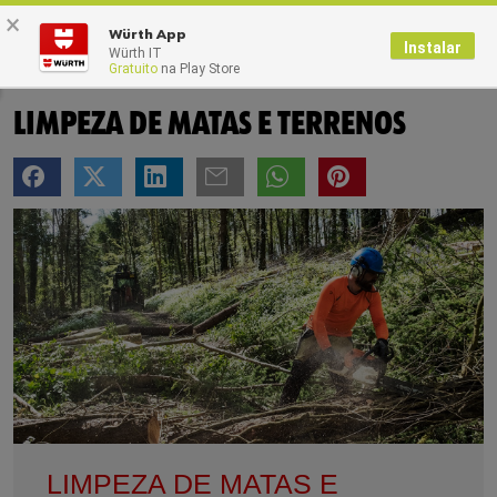
×
0
Würth App
Instalar
Würth IT
Gratuito
na Play Store
Home
Blog
LIMPEZA DE MATAS E TERRENOS
LIMPEZA DE MATAS E