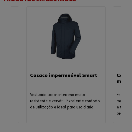
Casaco impermeável Smart
Casac
macio
Vestuário todo-o-terreno muito
Este prá
resistente e versátil. Excelente conforto
material
de utilização e ideal para uso diário
e tem m
prova d
reforçad