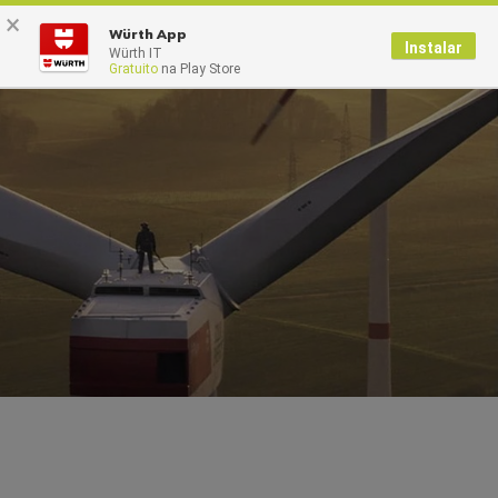
×
0
Würth App
Instalar
Würth IT
Gratuito
na Play Store
WÜRTH MODYF