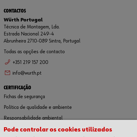
CONTACTOS
Würth Portugal
Técnica de Montagem, Lda.
Estrada Nacional 249-4
Abrunheira 2710-089 Sintra, Portugal
Todas as opções de contacto
+351 219 157 200
info@wurth.pt
CERTIFICAÇÃO
Fichas de segurança
Política de qualidade e ambiente
Responsabilidade ambiental
Pode controlar os cookies utilizados
SIGA-NOS