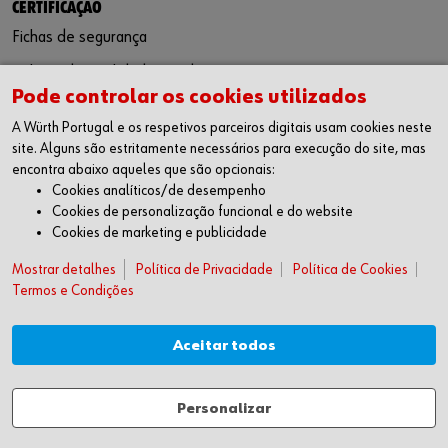
CERTIFICAÇÃO
Fichas de segurança
Política de qualidade e ambiente
Pode controlar os cookies utilizados
Responsabilidade ambiental
A Würth Portugal e os respetivos parceiros digitais usam cookies neste
site. Alguns são estritamente necessários para execução do site, mas
SIGA-NOS
encontra abaixo aqueles que são opcionais:
Facebook
Cookies analíticos/de desempenho
Instagram
Cookies de personalização funcional e do website
LinkedIn
Cookies de marketing e publicidade
Youtube
Mostrar detalhes
Política de Privacidade
Política de Cookies
WÜRTH APP
Termos e Condições
Google Android
Apple iOS
Aceitar todos
SUGESTÕES
Livro de Reclamações
Personalizar