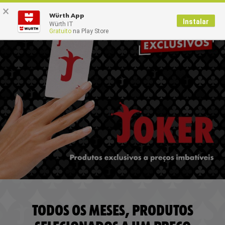
×
0
Würth App
Instalar
Würth IT
Gratuito
na Play Store
TODOS OS MESES, PRODUTOS