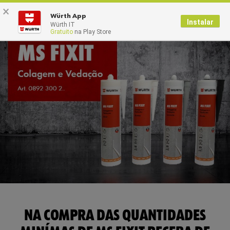
×
0
Würth App
Instalar
Würth IT
Gratuito
na Play Store
NA COMPRA DAS QUANTIDADES