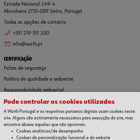
Estrada Nacional 249-4
Abrunheira 2710-089 Sintra, Portugal
Todas as opções de contacto
+351 219 157 200
info@wurth.pt
CERTIFICAÇÃO
Fichas de segurança
Política de qualidade e ambiente
Responsabilidade ambiental
Pode controlar os cookies utilizados
SIGA-NOS
A Würth Portugal e os respetivos parceiros digitais usam cookies neste
Facebook
site. Alguns são estritamente necessários para execução do site, mas
Instagram
encontra abaixo aqueles que são opcionais:
LinkedIn
Cookies analíticos/de desempenho
Youtube
Cookies de personalização funcional e do website